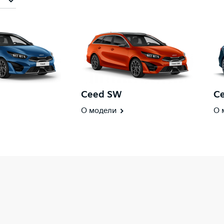
Ceed SW
Ce
О модели
О 