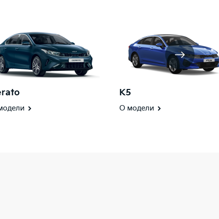
rato
K5
модели
О модели