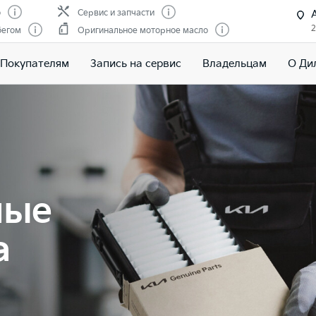
о
Сервис и запчасти
2
бегом
Оригинальное моторное масло
Покупателям
Запись на сервис
Владельцам
О Ди
ные
a