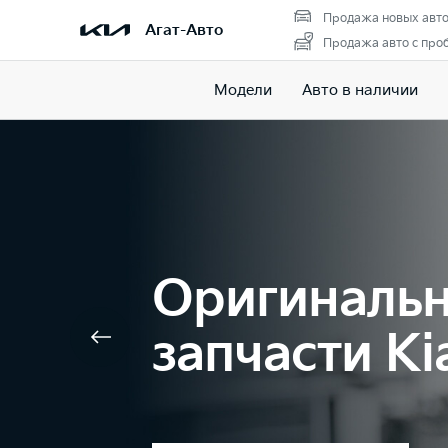
Продажа новых авт
Агат-Авто
Продажа авто с про
Модели
Авто в наличии
Оригиналь
запчасти Ki