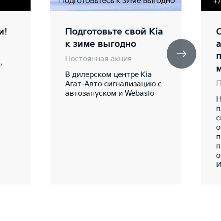
и!
Подготовьте свой Kia
к зиме выгодно
Постоянная акция
,
В дилерском центре Kia
П
Агат-Авто сигнализацию с
автозапуском и Webasto
Н
п
с
о
п
п
о
И