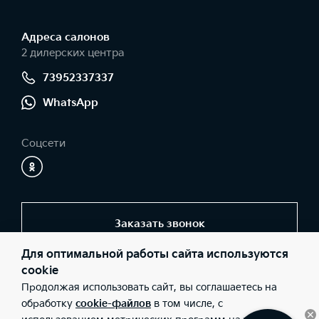
Адреса салонов
2 дилерских центра
73952337337
WhatsApp
Соцсети
Заказать звонок
Для оптимальной работы сайта используются
cookie
© 2026 Юридические лица ООО "ТехЦентр" (Фактический адрес:
Продолжая использовать сайт, вы соглашаетесь на
г. Братск, ул. Коммунальная, 9; Телефон: +7 (3953) 350-444;
ИНН: 3810036145), ООО "ТехЦентр" (Фактический адрес: г.
обработку
cookie-файлов
в том числе, с
Иркутск, ул. Трактовая, 22А; Телефон: +7 (3952) 337-337; ИНН: