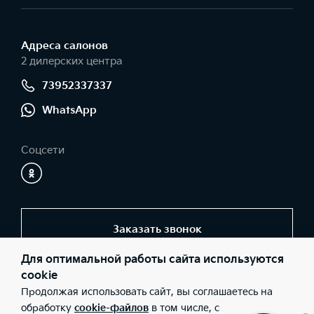
Адреса салонов
2 дилерских центра
73952337337
WhatsApp
Соцсети
Заказать звонок
Для оптимальной работы сайта используются
cookie
© 2026 Юридические лица ООО "ТехЦентр" (Фактический адрес:
Продолжая использовать сайт, вы соглашаетесь на
г. Братск, ул. Коммунальная, 9; Телефон: +7 (3953) 350-444;
ИНН: 3810036145), ООО "ТехЦентр" (Фактический адрес: г.
обработку
cookie-файлов
в том числе, с