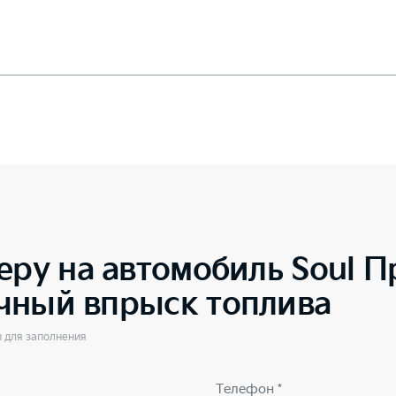
еру на автомобиль
Soul П
чный впрыск топлива
ы для заполнения
Телефон *