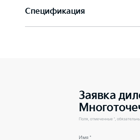
Спецификация
Заявка дил
Многоточе
Поля, отмеченные *, обязательн
Имя *