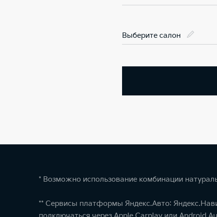
Выберите салон
* Возможно использование комбинации натураль
** Сервисы платформы Яндекс.Авто: Яндекс.Нав
подключаться через Apple Carplay или Android Au