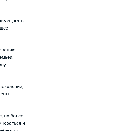
совмещает в
ющее
дованию
емьей.
ону
поколений,
менты
, но более
мневаться и
ребности