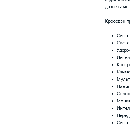
даже самых
Кроссвэн п
Систе
Систе
Удерж
Интел
Контр
Клима
Мульт
Навиг
Солнц
Монит
Интел
Перед
Систе