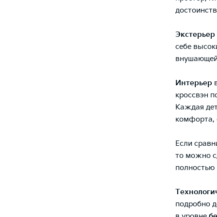
достоинств
Экстерьер
себе высок
внушающей 
Интерьер
в
кроссвэн п
Каждая дет
комфорта, е
Если
сравн
то можно с
полностью 
Технологи
подробно д
в уровне
б