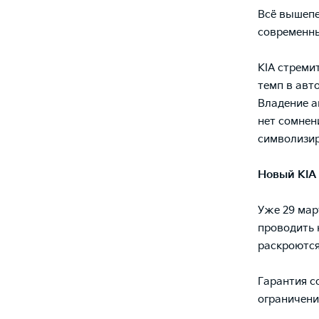
Всё вышепе
современны
KIA стреми
темп в авт
Владение а
нет сомнени
символизир
Новый
KIA
Уже 29 мар
проводить 
раскроются
Гарантия с
ограничени