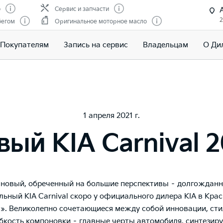
о
Сервис и запчасти
2
бегом
Оригинальное моторное масло
Покупателям
Запись на сервис
Владельцам
О Ди
1 апреля 2021 г.
вый KIA Carnival 2
новый, обреченный на большие перспективы – долгожданн
ьный KIA Carnival скоро у официального дилера KIA в Кра
». Великолепно сочетающиеся между собой инновации, сти
ибкость компоновки – главные черты автомобиля, синтезир