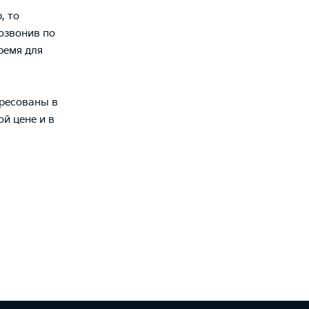
, то
озвонив по
ремя для
ересованы в
й цене и в