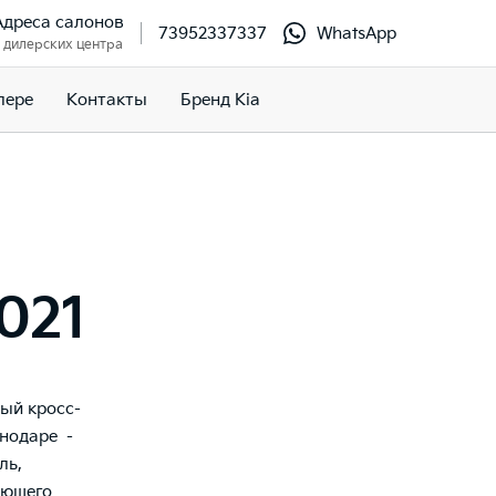
Адреса салонов
73952337337
WhatsApp
 дилерских центра
лере
Контакты
Бренд Kia
021
ый кросс-
снодаре -
ль,
ующего