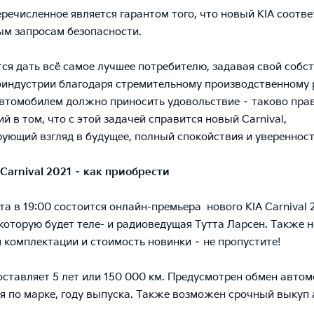
речисленное является гарантом того, что новый KIA соотве
м запросам безопасности.
тся дать всё самое лучшее потребителю, задавая свой собс
оиндустрии благодаря стремительному производственному 
втомобилем должно приносить удовольствие – таково прав
й в том, что с этой задачей справится новый Carnival,
ующий взгляд в будущее, полный спокойствия и уверенност
Carnival
2021 – как приобрести
та в 19:00 состоится онлайн-премьера нового KIA Carnival 2
которую будет теле- и радиоведущая Тутта Ларсен. Также 
 комплектации и стоимость новинки – не пропустите!
оставляет 5 лет или 150 000 км. Предусмотрен обмен автом
я по марке, году выпуска. Также возможен срочный выкуп 