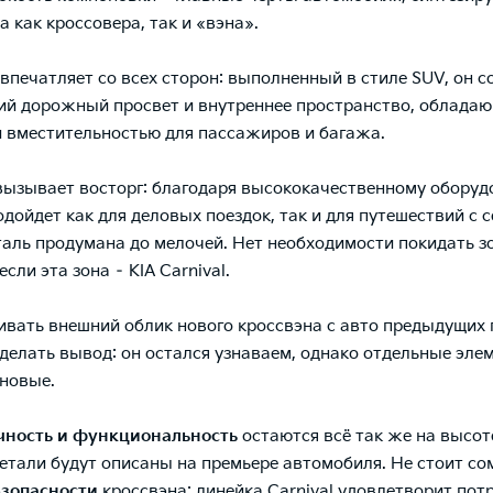
а как кроссовера, так и «вэна».
впечатляет со всех сторон: выполненный в стиле SUV, он 
ий дорожный просвет и внутреннее пространство, облада
вместительностью для пассажиров и багажа.
ызывает восторг: благодаря высококачественному обору
одойдет как для деловых поездок, так и для путешествий с с
аль продумана до мелочей. Нет необходимости покидать з
сли эта зона – KIA Carnival.
ивать
внешний облик нового кроссвэна с авто предыдущих 
делать вывод: он остался узнаваем, однако отдельные эле
новые.
чность и функциональность
остаются всё так же на высоте
етали будут описаны на премьере автомобиля. Не стоит со
езопасности
кроссвэна: линейка Carnival удовлетворит пот