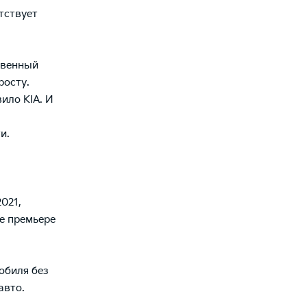
тствует
твенный
росту.
ило KIA. И
и.
021,
не премьере
обиля без
авто.